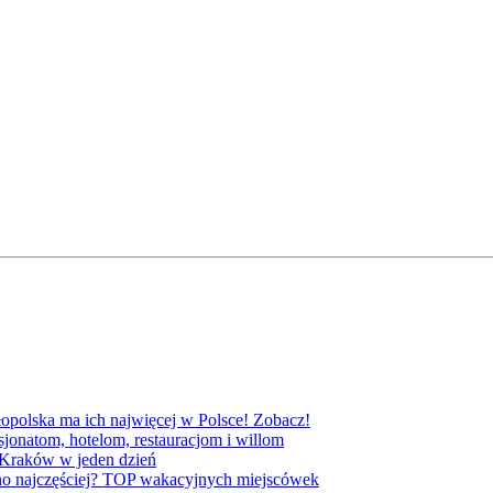
opolska ma ich najwięcej w Polsce! Zobacz!
jonatom, hotelom, restauracjom i willom
 Kraków w jeden dzień
no najczęściej? TOP wakacyjnych miejscówek