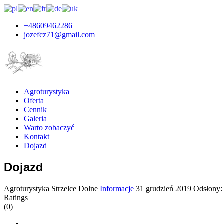
+48609462286
jozefcz71@gmail.com
Agroturystyka
Oferta
Cennik
Galeria
Warto zobaczyć
Kontakt
Dojazd
Dojazd
Agroturystyka Strzelce Dolne
Informacje
31 grudzień 2019
Odsłony:
Ratings
(0)