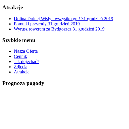
Atrakcje
Dolina Dolnej Wisły i wszystko gra!
31 grudzień 2019
Pomniki przyrody
31 grudzień 2019
Wyrusz rowerem za Bydgoszcz
31 grudzień 2019
Szybkie menu
Nasza Oferta
Cennik
Jak dojechać?
Zdjęcia
Atrakcje
Prognoza pogody