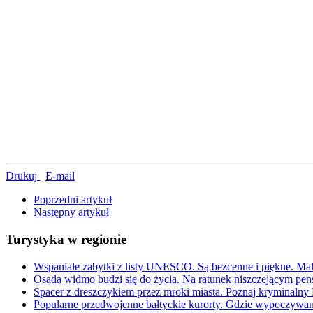
Drukuj
E-mail
Poprzedni artykuł
Następny artykuł
Turystyka w regionie
Wspaniałe zabytki z listy UNESCO. Są bezcenne i piękne. Mał
Osada widmo budzi się do życia. Na ratunek niszczejącym pens
Spacer z dreszczykiem przez mroki miasta. Poznaj kryminalny
Popularne przedwojenne bałtyckie kurorty. Gdzie wypoczywa